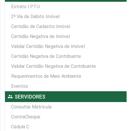
Extrato I.P.T.U
2ª Via de Débito Imóvel
Certidão de Cadastro Imóvel
Certidão Negativa de Imóvel
Validar Certidão Negativa de Imóvel
Certidão Negativa de Contribuinte
Validar Certidão Negativa de Contribuinte
Requerimentos de Meio Ambiente
Eventos
supervisor_account
SERVIDORES
Consultar Matrícula
ContraCheque
Cédula C