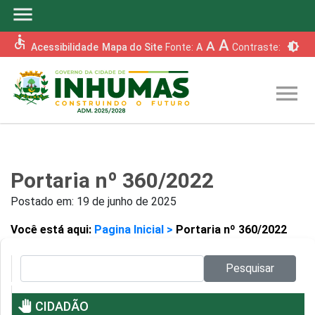
menu
accessible
A
A
brightness_6
Acessibilidade
Mapa do Site
Fonte:
A
Contraste:
menu
Portaria nº 360/2022
Postado em:
19 de junho de 2025
Você está aqui:
Pagina Inicial >
Portaria nº 360/2022
Pesquisar no site:
Pesquisar
pan_tool
CIDADÃO