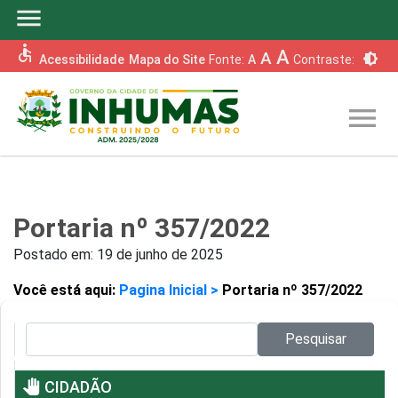
menu
accessible
A
A
brightness_6
Acessibilidade
Mapa do Site
Fonte:
A
Contraste:
menu
Portaria nº 357/2022
Postado em:
19 de junho de 2025
Você está aqui:
Pagina Inicial >
Portaria nº 357/2022
Pesquisar no site:
Pesquisar
pan_tool
CIDADÃO