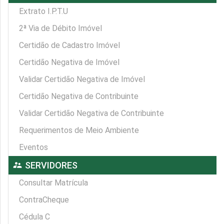
Extrato I.P.T.U
2ª Via de Débito Imóvel
Certidão de Cadastro Imóvel
Certidão Negativa de Imóvel
Validar Certidão Negativa de Imóvel
Certidão Negativa de Contribuinte
Validar Certidão Negativa de Contribuinte
Requerimentos de Meio Ambiente
Eventos
supervisor_account
SERVIDORES
Consultar Matrícula
ContraCheque
Cédula C