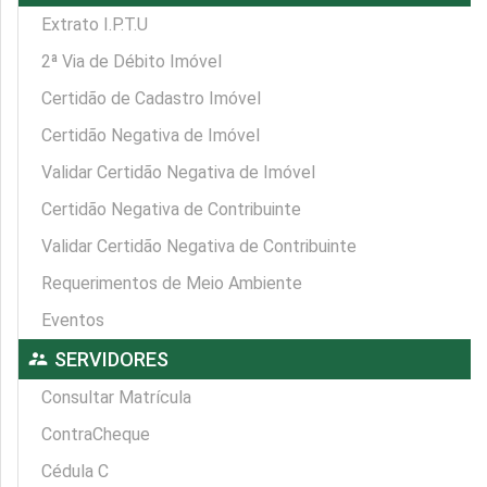
Extrato I.P.T.U
2ª Via de Débito Imóvel
Certidão de Cadastro Imóvel
Certidão Negativa de Imóvel
Validar Certidão Negativa de Imóvel
Certidão Negativa de Contribuinte
Validar Certidão Negativa de Contribuinte
Requerimentos de Meio Ambiente
Eventos
supervisor_account
SERVIDORES
Consultar Matrícula
ContraCheque
Cédula C