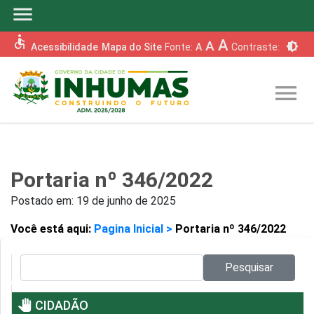
menu
accessible
A
A
brightness_6
Acessibilidade
Mapa do Site
Fonte:
A
Contraste:
menu
Portaria nº 346/2022
Postado em:
19 de junho de 2025
Você está aqui:
Pagina Inicial >
Portaria nº 346/2022
Pesquisar no site:
Pesquisar
pan_tool
CIDADÃO