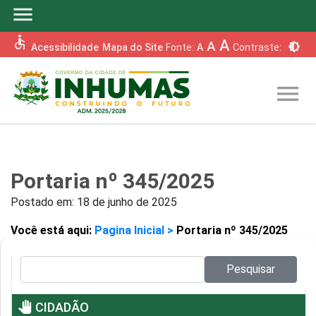
menu
accessible
A
A
brightness_6
Acessibilidade
Mapa do Site
Fonte:
A
Contraste:
menu
Portaria nº 345/2025
Postado em:
18 de junho de 2025
Você está aqui:
Pagina Inicial >
Portaria nº 345/2025
Pesquisar no site:
Pesquisar
pan_tool
CIDADÃO