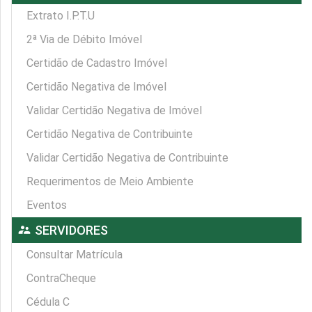
Extrato I.P.T.U
2ª Via de Débito Imóvel
Certidão de Cadastro Imóvel
Certidão Negativa de Imóvel
Validar Certidão Negativa de Imóvel
Certidão Negativa de Contribuinte
Validar Certidão Negativa de Contribuinte
Requerimentos de Meio Ambiente
Eventos
supervisor_account
SERVIDORES
Consultar Matrícula
ContraCheque
Cédula C