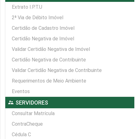
Extrato I.P.T.U
2ª Via de Débito Imóvel
Certidão de Cadastro Imóvel
Certidão Negativa de Imóvel
Validar Certidão Negativa de Imóvel
Certidão Negativa de Contribuinte
Validar Certidão Negativa de Contribuinte
Requerimentos de Meio Ambiente
Eventos
supervisor_account
SERVIDORES
Consultar Matrícula
ContraCheque
Cédula C