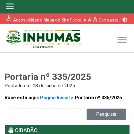
menu
accessible
A
A
brightness_6
Acessibilidade
Mapa do Site
Fonte:
A
Contraste:
menu
Portaria nº 335/2025
Postado em:
18 de junho de 2025
Você está aqui:
Pagina Inicial >
Portaria nº 335/2025
Pesquisar no site:
Pesquisar
pan_tool
CIDADÃO