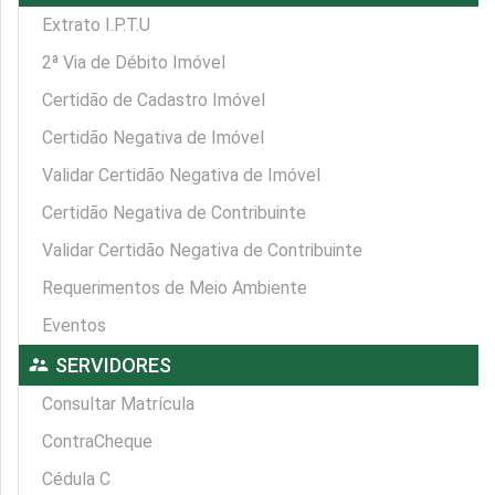
Extrato I.P.T.U
2ª Via de Débito Imóvel
Certidão de Cadastro Imóvel
Certidão Negativa de Imóvel
Validar Certidão Negativa de Imóvel
Certidão Negativa de Contribuinte
Validar Certidão Negativa de Contribuinte
Requerimentos de Meio Ambiente
Eventos
supervisor_account
SERVIDORES
Consultar Matrícula
ContraCheque
Cédula C