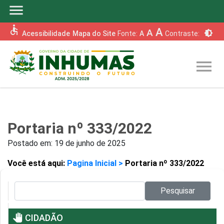
menu
accessible
A
A
brightness_6
Acessibilidade
Mapa do Site
Fonte:
A
Contraste:
menu
Portaria nº 333/2022
Postado em:
19 de junho de 2025
Você está aqui:
Pagina Inicial >
Portaria nº 333/2022
Pesquisar no site:
Pesquisar
pan_tool
CIDADÃO