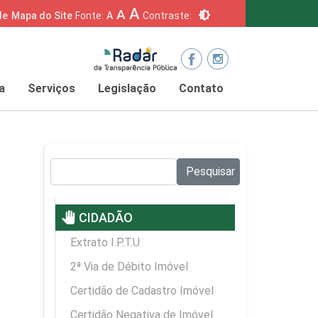
A
A
brightness_6
de
Mapa do Site
Fonte:
A
Contraste:
a
Serviços
Legislação
Contato
Pesquisar no site:
Pesquisar
pan_tool
CIDADÃO
Extrato I.P.T.U
2ª Via de Débito Imóvel
Certidão de Cadastro Imóvel
Certidão Negativa de Imóvel