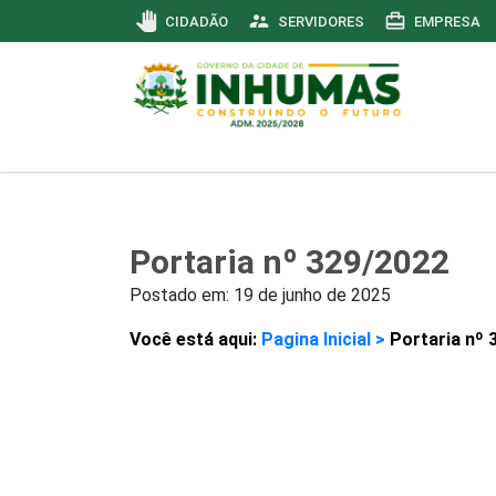
pan_tool
supervisor_account
card_travel
CIDADÃO
SERVIDORES
EMPRESA
Portaria nº 329/2022
Postado em:
19 de junho de 2025
Você está aqui:
Pagina Inicial >
Portaria nº 