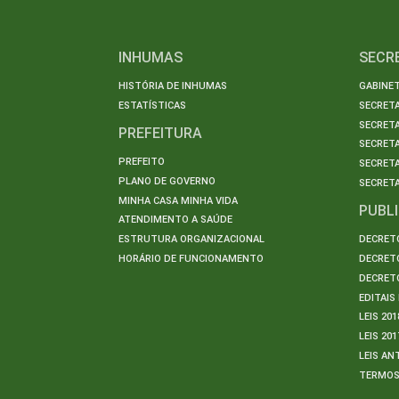
INHUMAS
SECR
HISTÓRIA DE INHUMAS
GABINET
ESTATÍSTICAS
SECRET
SECRETA
PREFEITURA
SECRETA
PREFEITO
SECRET
PLANO DE GOVERNO
SECRETA
MINHA CASA MINHA VIDA
PUBL
ATENDIMENTO A SAÚDE
ESTRUTURA ORGANIZACIONAL
DECRETO
HORÁRIO DE FUNCIONAMENTO
DECRETO
DECRETO
EDITAI
LEIS 201
LEIS 201
LEIS AN
TERMO