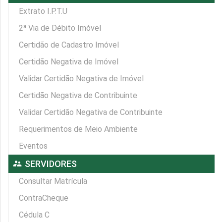
Extrato I.P.T.U
2ª Via de Débito Imóvel
Certidão de Cadastro Imóvel
Certidão Negativa de Imóvel
Validar Certidão Negativa de Imóvel
Certidão Negativa de Contribuinte
Validar Certidão Negativa de Contribuinte
Requerimentos de Meio Ambiente
Eventos
supervisor_account
SERVIDORES
Consultar Matrícula
ContraCheque
Cédula C