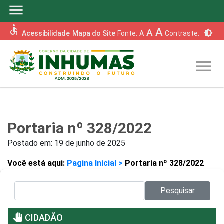
menu
accessible
A
A
brightness_6
Acessibilidade
Mapa do Site
Fonte:
A
Contraste:
menu
Portaria nº 328/2022
Postado em:
19 de junho de 2025
Você está aqui:
Pagina Inicial >
Portaria nº 328/2022
Pesquisar no site:
Pesquisar
pan_tool
CIDADÃO