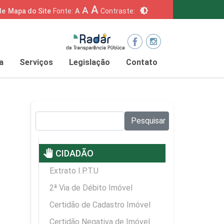
A
A
brightness_6
de
Mapa do Site
Fonte:
A
Contraste:
a
Serviços
Legislação
Contato
Pesquisar no site:
Pesquisar
pan_tool
CIDADÃO
Extrato I.P.T.U
2ª Via de Débito Imóvel
Certidão de Cadastro Imóvel
Certidão Negativa de Imóvel