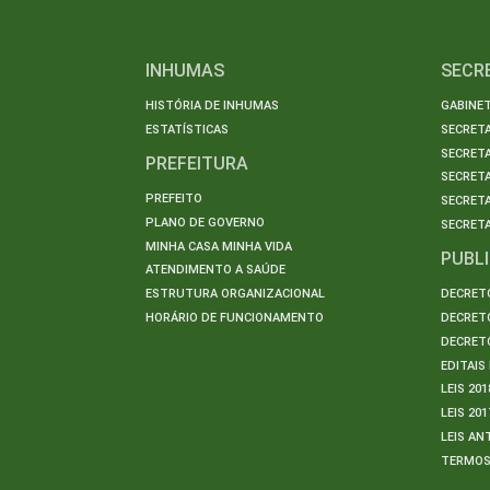
INHUMAS
SECR
HISTÓRIA DE INHUMAS
GABINET
ESTATÍSTICAS
SECRET
SECRETA
PREFEITURA
SECRETA
PREFEITO
SECRET
PLANO DE GOVERNO
SECRETA
MINHA CASA MINHA VIDA
PUBL
ATENDIMENTO A SAÚDE
ESTRUTURA ORGANIZACIONAL
DECRETO
HORÁRIO DE FUNCIONAMENTO
DECRETO
DECRETO
EDITAI
LEIS 201
LEIS 201
LEIS AN
TERMO