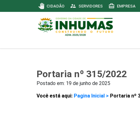
pan_tool
supervisor_account
card_travel
CIDADÃO
SERVIDORES
EMPRESA
Portaria nº 315/2022
Postado em:
19 de junho de 2025
Você está aqui:
Pagina Inicial >
Portaria nº 