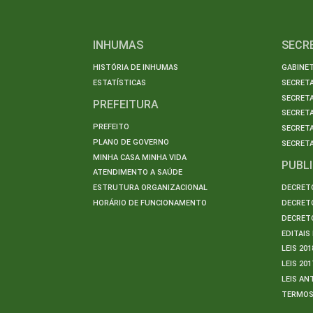
INHUMAS
SECR
HISTÓRIA DE INHUMAS
GABINET
ESTATÍSTICAS
SECRET
SECRETA
PREFEITURA
SECRETA
PREFEITO
SECRET
PLANO DE GOVERNO
SECRETA
MINHA CASA MINHA VIDA
PUBL
ATENDIMENTO A SAÚDE
ESTRUTURA ORGANIZACIONAL
DECRETO
HORÁRIO DE FUNCIONAMENTO
DECRETO
DECRETO
EDITAI
LEIS 201
LEIS 201
LEIS AN
TERMO