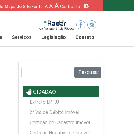
A
A
brightness_6
de
Mapa do Site
Fonte:
A
Contraste:
a
Serviços
Legislação
Contato
Pesquisar no site:
Pesquisar
pan_tool
CIDADÃO
Extrato I.P.T.U
2ª Via de Débito Imóvel
Certidão de Cadastro Imóvel
Certidão Negativa de Imóvel