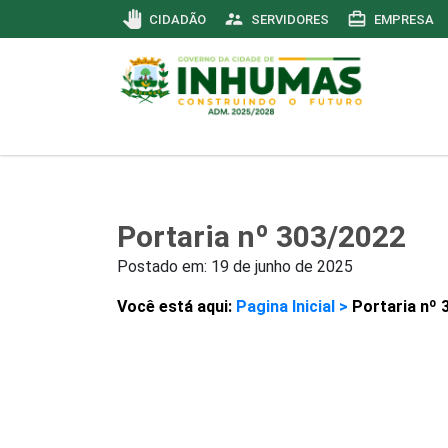
pan_tool
supervisor_account
card_travel
CIDADÃO
SERVIDORES
EMPRESA
Portaria nº 303/2022
Postado em:
19 de junho de 2025
Você está aqui:
Pagina Inicial >
Portaria nº 