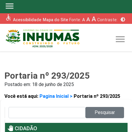
menu
accessible
A
A
brightness_6
Acessibilidade
Mapa do Site
Fonte:
A
Contraste:
menu
Portaria nº 293/2025
Postado em:
18 de junho de 2025
Você está aqui:
Pagina Inicial >
Portaria nº 293/2025
Pesquisar no site:
Pesquisar
pan_tool
CIDADÃO