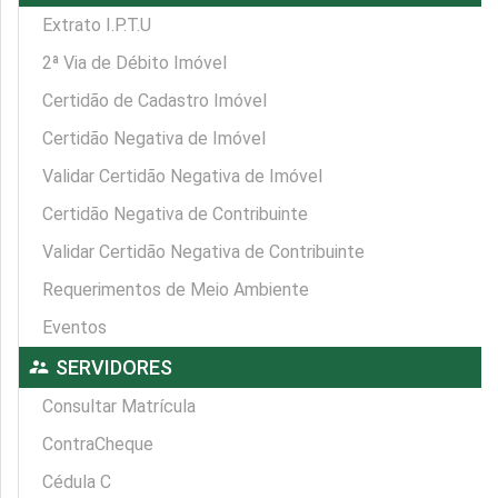
Extrato I.P.T.U
2ª Via de Débito Imóvel
Certidão de Cadastro Imóvel
Certidão Negativa de Imóvel
Validar Certidão Negativa de Imóvel
Certidão Negativa de Contribuinte
Validar Certidão Negativa de Contribuinte
Requerimentos de Meio Ambiente
Eventos
supervisor_account
SERVIDORES
Consultar Matrícula
ContraCheque
Cédula C