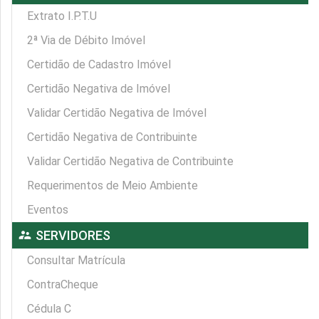
Extrato I.P.T.U
2ª Via de Débito Imóvel
Certidão de Cadastro Imóvel
Certidão Negativa de Imóvel
Validar Certidão Negativa de Imóvel
Certidão Negativa de Contribuinte
Validar Certidão Negativa de Contribuinte
Requerimentos de Meio Ambiente
Eventos
supervisor_account
SERVIDORES
Consultar Matrícula
ContraCheque
Cédula C