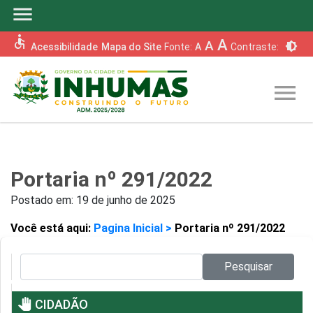
menu
accessible
A
A
brightness_6
Acessibilidade
Mapa do Site
Fonte:
A
Contraste:
menu
Portaria nº 291/2022
Postado em:
19 de junho de 2025
Você está aqui:
Pagina Inicial >
Portaria nº 291/2022
Pesquisar no site:
Pesquisar
pan_tool
CIDADÃO