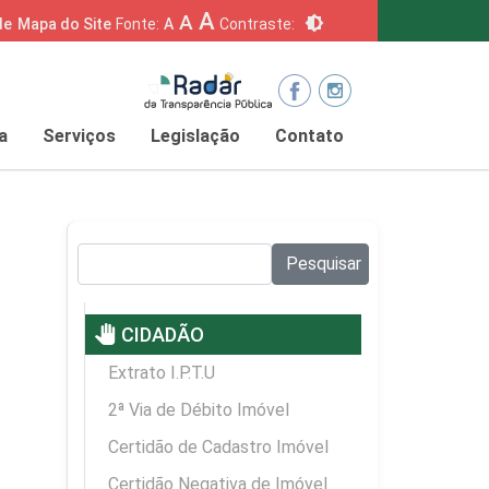
A
A
brightness_6
de
Mapa do Site
Fonte:
A
Contraste:
a
Serviços
Legislação
Contato
Pesquisar no site:
Pesquisar
pan_tool
CIDADÃO
Extrato I.P.T.U
2ª Via de Débito Imóvel
Certidão de Cadastro Imóvel
Certidão Negativa de Imóvel