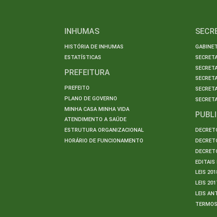
INHUMAS
SECR
HISTÓRIA DE INHUMAS
GABINET
ESTATÍSTICAS
SECRET
SECRETA
PREFEITURA
SECRETA
PREFEITO
SECRET
PLANO DE GOVERNO
SECRETA
MINHA CASA MINHA VIDA
PUBL
ATENDIMENTO A SAÚDE
ESTRUTURA ORGANIZACIONAL
DECRETO
HORÁRIO DE FUNCIONAMENTO
DECRETO
DECRETO
EDITAI
LEIS 201
LEIS 201
LEIS AN
TERMO