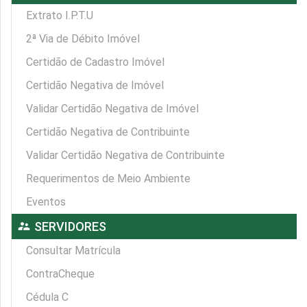
Extrato I.P.T.U
2ª Via de Débito Imóvel
Certidão de Cadastro Imóvel
Certidão Negativa de Imóvel
Validar Certidão Negativa de Imóvel
Certidão Negativa de Contribuinte
Validar Certidão Negativa de Contribuinte
Requerimentos de Meio Ambiente
Eventos
supervisor_account
SERVIDORES
Consultar Matrícula
ContraCheque
Cédula C