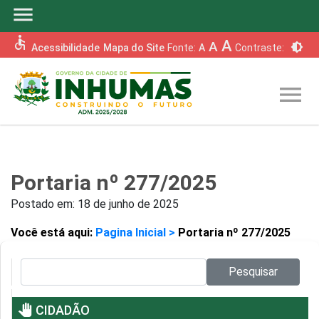
menu
accessible
A
A
brightness_6
Acessibilidade
Mapa do Site
Fonte:
A
Contraste:
menu
Portaria nº 277/2025
Postado em:
18 de junho de 2025
Você está aqui:
Pagina Inicial >
Portaria nº 277/2025
Pesquisar no site:
Pesquisar
pan_tool
CIDADÃO