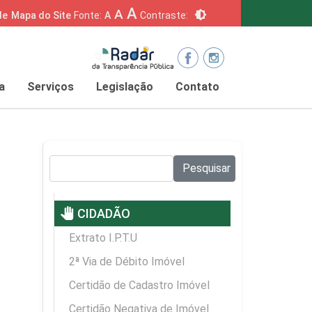
A
A
brightness_6
de
Mapa do Site
Fonte:
A
Contraste:
a
Serviços
Legislação
Contato
Pesquisar no site:
Pesquisar
pan_tool
CIDADÃO
Extrato I.P.T.U
2ª Via de Débito Imóvel
Certidão de Cadastro Imóvel
Certidão Negativa de Imóvel