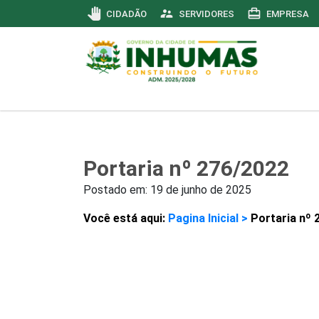
pan_tool
supervisor_account
card_travel
CIDADÃO
SERVIDORES
EMPRESA
Portaria nº 276/2022
Postado em:
19 de junho de 2025
Você está aqui:
Pagina Inicial >
Portaria nº 