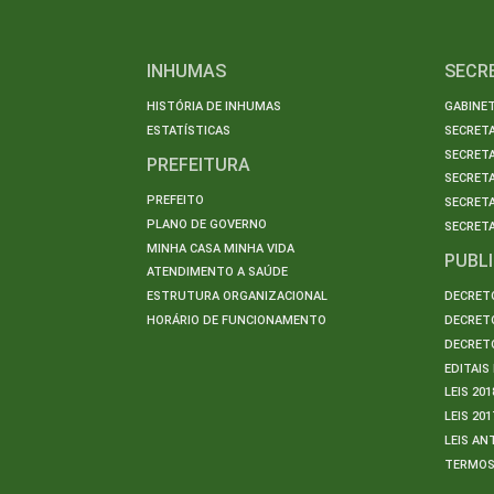
INHUMAS
SECR
HISTÓRIA DE INHUMAS
GABINET
ESTATÍSTICAS
SECRET
SECRETA
PREFEITURA
SECRETA
PREFEITO
SECRET
PLANO DE GOVERNO
SECRETA
MINHA CASA MINHA VIDA
PUBL
ATENDIMENTO A SAÚDE
ESTRUTURA ORGANIZACIONAL
DECRETO
HORÁRIO DE FUNCIONAMENTO
DECRETO
DECRETO
EDITAI
LEIS 201
LEIS 201
LEIS AN
TERMO