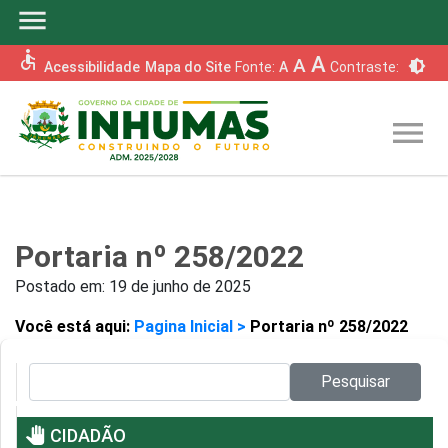
menu
accessible
A
A
brightness_6
Acessibilidade
Mapa do Site
Fonte:
A
Contraste:
menu
Portaria nº 258/2022
Postado em:
19 de junho de 2025
Você está aqui:
Pagina Inicial >
Portaria nº 258/2022
Pesquisar no site:
Pesquisar
pan_tool
CIDADÃO