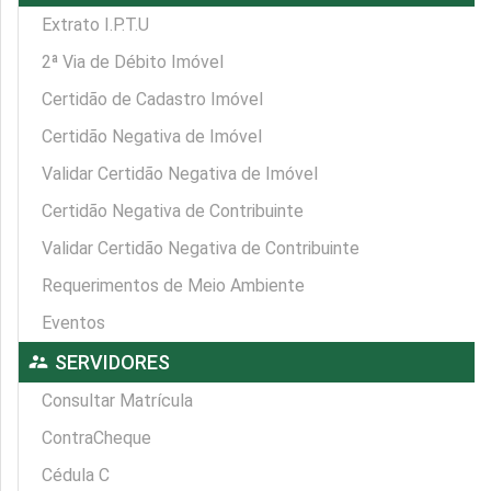
Extrato I.P.T.U
2ª Via de Débito Imóvel
Certidão de Cadastro Imóvel
Certidão Negativa de Imóvel
Validar Certidão Negativa de Imóvel
Certidão Negativa de Contribuinte
Validar Certidão Negativa de Contribuinte
Requerimentos de Meio Ambiente
Eventos
supervisor_account
SERVIDORES
Consultar Matrícula
ContraCheque
Cédula C