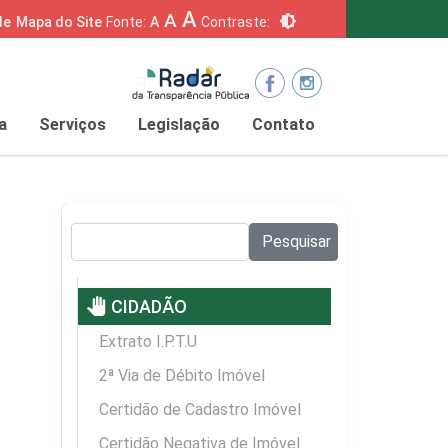
A
A
brightness_6
de
Mapa do Site
Fonte:
A
Contraste:
a
Serviços
Legislação
Contato
Pesquisar no site:
Pesquisar
pan_tool
CIDADÃO
Extrato I.P.T.U
2ª Via de Débito Imóvel
Certidão de Cadastro Imóvel
Certidão Negativa de Imóvel