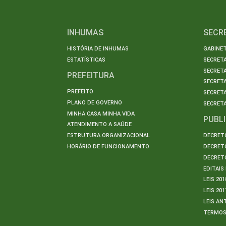
INHUMAS
SECR
HISTÓRIA DE INHUMAS
GABINET
ESTATÍSTICAS
SECRET
SECRETA
PREFEITURA
SECRETA
PREFEITO
SECRET
PLANO DE GOVERNO
SECRETA
MINHA CASA MINHA VIDA
PUBL
ATENDIMENTO A SAÚDE
ESTRUTURA ORGANIZACIONAL
DECRETO
HORÁRIO DE FUNCIONAMENTO
DECRETO
DECRETO
EDITAI
LEIS 201
LEIS 201
LEIS AN
TERMO