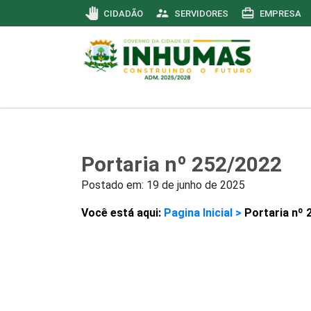
pan_tool
supervisor_account
card_travel
CIDADÃO
SERVIDORES
EMPRESA
Portaria nº 252/2022
Postado em:
19 de junho de 2025
Você está aqui:
Pagina Inicial >
Portaria nº 