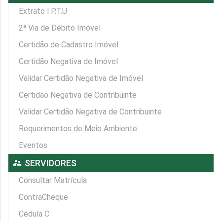
Extrato I.P.T.U
2ª Via de Débito Imóvel
Certidão de Cadastro Imóvel
Certidão Negativa de Imóvel
Validar Certidão Negativa de Imóvel
Certidão Negativa de Contribuinte
Validar Certidão Negativa de Contribuinte
Requerimentos de Meio Ambiente
Eventos
supervisor_account
SERVIDORES
Consultar Matrícula
ContraCheque
Cédula C