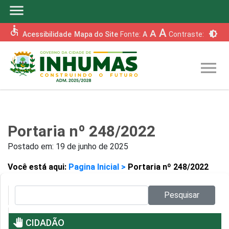
menu
accessible
A
A
brightness_6
Acessibilidade
Mapa do Site
Fonte:
A
Contraste:
menu
Portaria nº 248/2022
Postado em:
19 de junho de 2025
Você está aqui:
Pagina Inicial >
Portaria nº 248/2022
Pesquisar no site:
Pesquisar
pan_tool
CIDADÃO