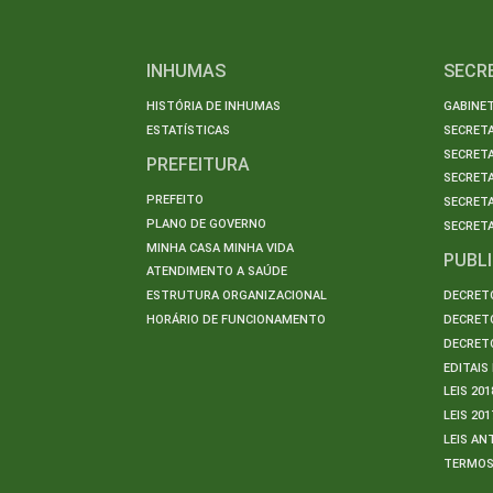
INHUMAS
SECR
HISTÓRIA DE INHUMAS
GABINET
ESTATÍSTICAS
SECRET
SECRETA
PREFEITURA
SECRETA
PREFEITO
SECRET
PLANO DE GOVERNO
SECRETA
MINHA CASA MINHA VIDA
PUBL
ATENDIMENTO A SAÚDE
ESTRUTURA ORGANIZACIONAL
DECRETO
HORÁRIO DE FUNCIONAMENTO
DECRETO
DECRETO
EDITAI
LEIS 201
LEIS 201
LEIS AN
TERMO