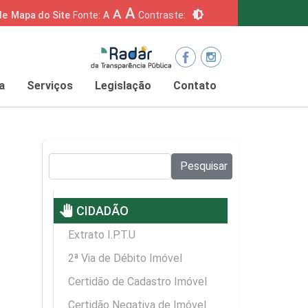
A
A
brightness_6
de
Mapa do Site
Fonte:
A
Contraste:
a
Serviços
Legislação
Contato
Pesquisar no site:
Pesquisar
pan_tool
CIDADÃO
Extrato I.P.T.U
2ª Via de Débito Imóvel
Certidão de Cadastro Imóvel
Certidão Negativa de Imóvel