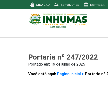
pan_tool
supervisor_account
card_travel
CIDADÃO
SERVIDORES
EMPRESA
Portaria nº 247/2022
Postado em:
19 de junho de 2025
Você está aqui:
Pagina Inicial >
Portaria nº 