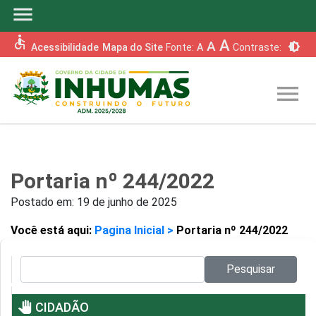
menu
accessible
A
A
brightness_6
Acessibilidade
Mapa do Site
Fonte:
A
Contraste:
menu
Portaria nº 244/2022
Postado em:
19 de junho de 2025
Você está aqui:
Pagina Inicial >
Portaria nº 244/2022
Pesquisar no site:
Pesquisar
pan_tool
CIDADÃO