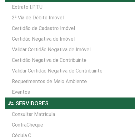
Extrato I.P.T.U
2ª Via de Débito Imóvel
Certidão de Cadastro Imóvel
Certidão Negativa de Imóvel
Validar Certidão Negativa de Imóvel
Certidão Negativa de Contribuinte
Validar Certidão Negativa de Contribuinte
Requerimentos de Meio Ambiente
Eventos
supervisor_account
SERVIDORES
Consultar Matrícula
ContraCheque
Cédula C