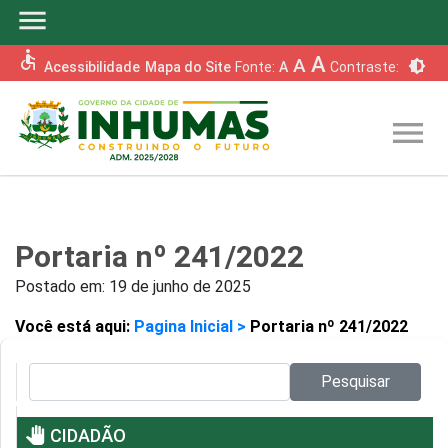
menu
accessible
A
A
brightness_6
Acessibilidade
Mapa do Site
Fonte:
A
Contraste:
menu
Portaria nº 241/2022
Postado em:
19 de junho de 2025
Você está aqui:
Pagina Inicial >
Portaria nº 241/2022
Pesquisar no site:
Pesquisar
pan_tool
CIDADÃO