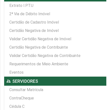
Extrato I.P.T.U
2ª Via de Débito Imóvel
Certidão de Cadastro Imóvel
Certidão Negativa de Imóvel
Validar Certidão Negativa de Imóvel
Certidão Negativa de Contribuinte
Validar Certidão Negativa de Contribuinte
Requerimentos de Meio Ambiente
Eventos
supervisor_account
SERVIDORES
Consultar Matrícula
ContraCheque
Cédula C