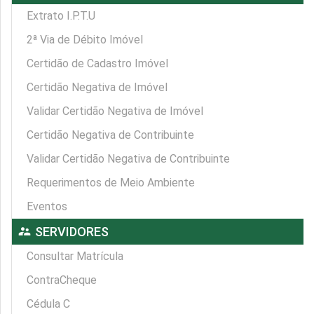
Extrato I.P.T.U
2ª Via de Débito Imóvel
Certidão de Cadastro Imóvel
Certidão Negativa de Imóvel
Validar Certidão Negativa de Imóvel
Certidão Negativa de Contribuinte
Validar Certidão Negativa de Contribuinte
Requerimentos de Meio Ambiente
Eventos
supervisor_account
SERVIDORES
Consultar Matrícula
ContraCheque
Cédula C