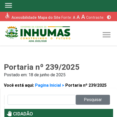
menu
accessible
A
A
brightness_6
Acessibilidade
Mapa do Site
Fonte:
A
Contraste:
menu
Portaria nº 239/2025
Postado em:
18 de junho de 2025
Você está aqui:
Pagina Inicial >
Portaria nº 239/2025
Pesquisar no site:
Pesquisar
pan_tool
CIDADÃO