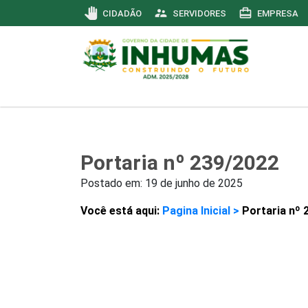
pan_tool
supervisor_account
card_travel
CIDADÃO
SERVIDORES
EMPRESA
Portaria nº 239/2022
Postado em:
19 de junho de 2025
Você está aqui:
Pagina Inicial >
Portaria nº 