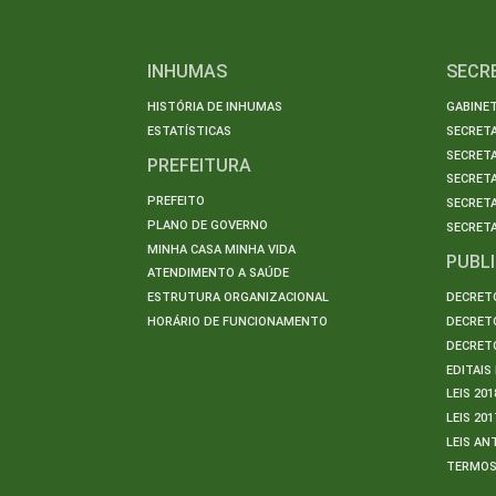
INHUMAS
SECR
HISTÓRIA DE INHUMAS
GABINET
ESTATÍSTICAS
SECRET
SECRETA
PREFEITURA
SECRETA
PREFEITO
SECRET
PLANO DE GOVERNO
SECRETA
MINHA CASA MINHA VIDA
PUBL
ATENDIMENTO A SAÚDE
ESTRUTURA ORGANIZACIONAL
DECRETO
HORÁRIO DE FUNCIONAMENTO
DECRETO
DECRETO
EDITAI
LEIS 201
LEIS 201
LEIS AN
TERMO