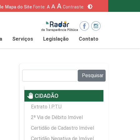
A
A
brightness_6
de
Mapa do Site
Fonte:
A
Contraste:
a
Serviços
Legislação
Contato
Pesquisar no site:
Pesquisar
pan_tool
CIDADÃO
Extrato I.P.T.U
2ª Via de Débito Imóvel
Certidão de Cadastro Imóvel
Certidão Negativa de Imóvel