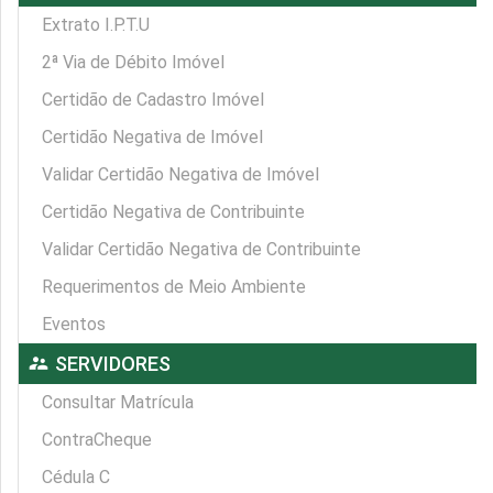
Extrato I.P.T.U
2ª Via de Débito Imóvel
Certidão de Cadastro Imóvel
Certidão Negativa de Imóvel
Validar Certidão Negativa de Imóvel
Certidão Negativa de Contribuinte
Validar Certidão Negativa de Contribuinte
Requerimentos de Meio Ambiente
Eventos
supervisor_account
SERVIDORES
Consultar Matrícula
ContraCheque
Cédula C