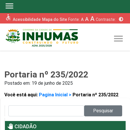
menu
accessible
A
A
brightness_6
Acessibilidade
Mapa do Site
Fonte:
A
Contraste:
menu
Portaria nº 235/2022
Postado em:
19 de junho de 2025
Você está aqui:
Pagina Inicial >
Portaria nº 235/2022
Pesquisar no site:
Pesquisar
pan_tool
CIDADÃO