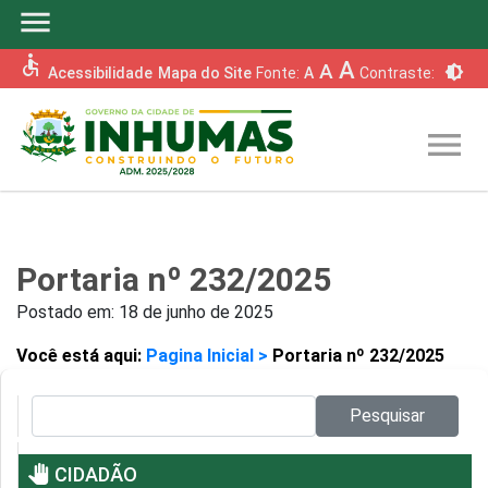
menu
accessible
A
A
brightness_6
Acessibilidade
Mapa do Site
Fonte:
A
Contraste:
menu
Portaria nº 232/2025
Postado em:
18 de junho de 2025
Você está aqui:
Pagina Inicial >
Portaria nº 232/2025
Pesquisar no site:
Pesquisar
pan_tool
CIDADÃO