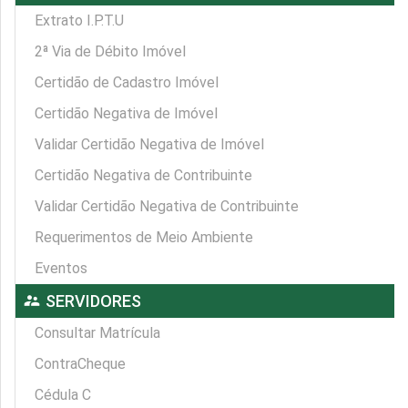
Extrato I.P.T.U
2ª Via de Débito Imóvel
Certidão de Cadastro Imóvel
Certidão Negativa de Imóvel
Validar Certidão Negativa de Imóvel
Certidão Negativa de Contribuinte
Validar Certidão Negativa de Contribuinte
Requerimentos de Meio Ambiente
Eventos
supervisor_account
SERVIDORES
Consultar Matrícula
ContraCheque
Cédula C