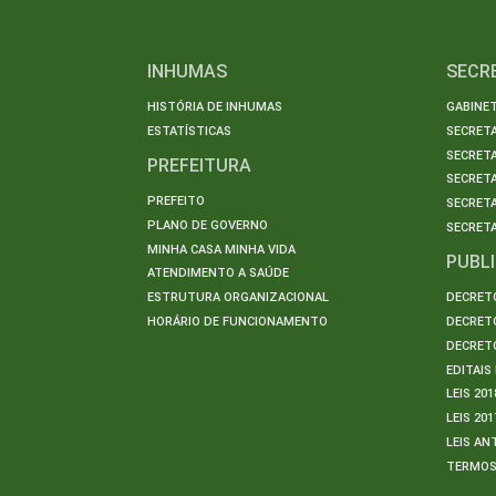
INHUMAS
SECR
HISTÓRIA DE INHUMAS
GABINET
ESTATÍSTICAS
SECRET
SECRETA
PREFEITURA
SECRETA
PREFEITO
SECRET
PLANO DE GOVERNO
SECRETA
MINHA CASA MINHA VIDA
PUBL
ATENDIMENTO A SAÚDE
ESTRUTURA ORGANIZACIONAL
DECRETO
HORÁRIO DE FUNCIONAMENTO
DECRETO
DECRETO
EDITAI
LEIS 201
LEIS 201
LEIS AN
TERMO