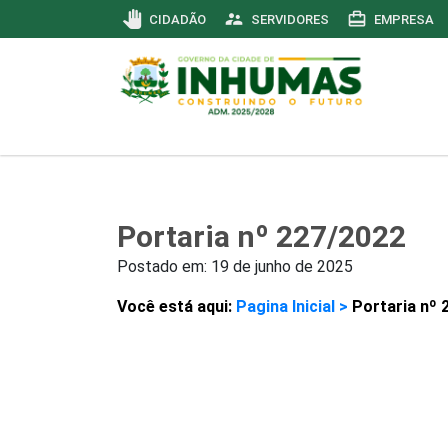
pan_tool
supervisor_account
card_travel
CIDADÃO
SERVIDORES
EMPRESA
Portaria nº 227/2022
Postado em:
19 de junho de 2025
Você está aqui:
Pagina Inicial >
Portaria nº 