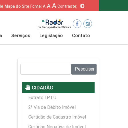
A
A
brightness_6
de
Mapa do Site
Fonte:
A
Contraste:
a
Serviços
Legislação
Contato
Pesquisar no site:
Pesquisar
pan_tool
CIDADÃO
Extrato I.P.T.U
2ª Via de Débito Imóvel
Certidão de Cadastro Imóvel
Certidão Negativa de Imóvel