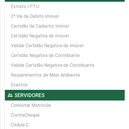
Extrato I.P.T.U
2ª Via de Débito Imóvel
Certidão de Cadastro Imóvel
Certidão Negativa de Imóvel
Validar Certidão Negativa de Imóvel
Certidão Negativa de Contribuinte
Validar Certidão Negativa de Contribuinte
Requerimentos de Meio Ambiente
Eventos
supervisor_account
SERVIDORES
Consultar Matrícula
ContraCheque
Cédula C