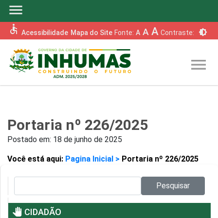
menu
accessible
A
A
brightness_6
Acessibilidade
Mapa do Site
Fonte:
A
Contraste:
menu
Portaria nº 226/2025
Postado em:
18 de junho de 2025
Você está aqui:
Pagina Inicial >
Portaria nº 226/2025
Pesquisar no site:
Pesquisar
pan_tool
CIDADÃO