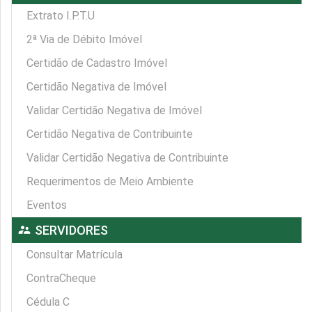
Extrato I.P.T.U
2ª Via de Débito Imóvel
Certidão de Cadastro Imóvel
Certidão Negativa de Imóvel
Validar Certidão Negativa de Imóvel
Certidão Negativa de Contribuinte
Validar Certidão Negativa de Contribuinte
Requerimentos de Meio Ambiente
Eventos
supervisor_account
SERVIDORES
Consultar Matrícula
ContraCheque
Cédula C