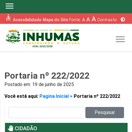
menu
accessible
A
A
brightness_6
Acessibilidade
Mapa do Site
Fonte:
A
Contraste:
menu
Portaria nº 222/2022
Postado em:
19 de junho de 2025
Você está aqui:
Pagina Inicial >
Portaria nº 222/2022
Pesquisar no site:
Pesquisar
pan_tool
CIDADÃO