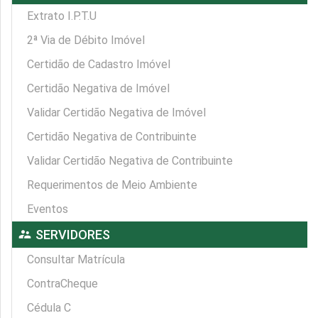
Extrato I.P.T.U
2ª Via de Débito Imóvel
Certidão de Cadastro Imóvel
Certidão Negativa de Imóvel
Validar Certidão Negativa de Imóvel
Certidão Negativa de Contribuinte
Validar Certidão Negativa de Contribuinte
Requerimentos de Meio Ambiente
Eventos
supervisor_account
SERVIDORES
Consultar Matrícula
ContraCheque
Cédula C