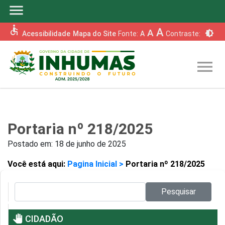
menu
accessible
A
A
brightness_6
Acessibilidade
Mapa do Site
Fonte:
A
Contraste:
menu
Portaria nº 218/2025
Postado em:
18 de junho de 2025
Você está aqui:
Pagina Inicial >
Portaria nº 218/2025
Pesquisar no site:
Pesquisar
pan_tool
CIDADÃO