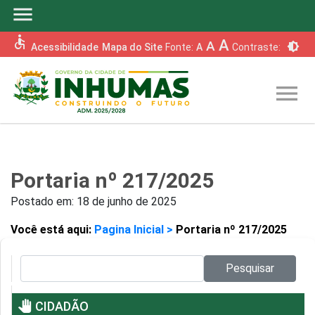
menu
accessible
A
A
brightness_6
Acessibilidade
Mapa do Site
Fonte:
A
Contraste:
menu
Portaria nº 217/2025
Postado em:
18 de junho de 2025
Você está aqui:
Pagina Inicial >
Portaria nº 217/2025
Pesquisar no site:
Pesquisar
pan_tool
CIDADÃO