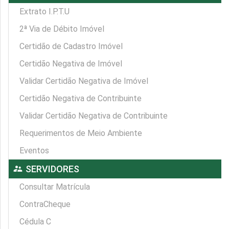
Extrato I.P.T.U
2ª Via de Débito Imóvel
Certidão de Cadastro Imóvel
Certidão Negativa de Imóvel
Validar Certidão Negativa de Imóvel
Certidão Negativa de Contribuinte
Validar Certidão Negativa de Contribuinte
Requerimentos de Meio Ambiente
Eventos
supervisor_account
SERVIDORES
Consultar Matrícula
ContraCheque
Cédula C