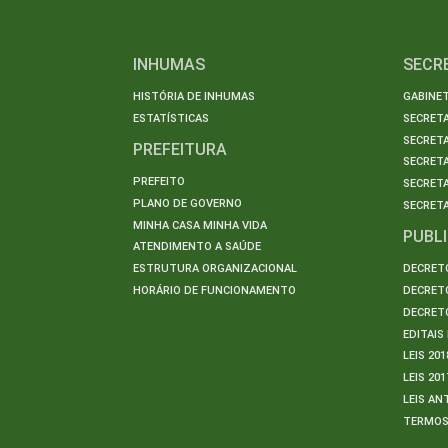
INHUMAS
SECR
HISTÓRIA DE INHUMAS
GABINET
ESTATÍSTICAS
SECRET
SECRETA
PREFEITURA
SECRETA
PREFEITO
SECRET
PLANO DE GOVERNO
SECRETA
MINHA CASA MINHA VIDA
PUBL
ATENDIMENTO A SAÚDE
ESTRUTURA ORGANIZACIONAL
DECRETO
HORÁRIO DE FUNCIONAMENTO
DECRETO
DECRETO
EDITAI
LEIS 201
LEIS 201
LEIS AN
TERMO