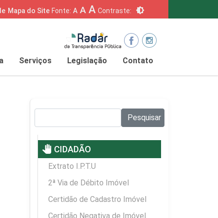
A
A
brightness_6
de
Mapa do Site
Fonte:
A
Contraste:
a
Serviços
Legislação
Contato
Pesquisar no site:
Pesquisar
pan_tool
CIDADÃO
Extrato I.P.T.U
2ª Via de Débito Imóvel
Certidão de Cadastro Imóvel
Certidão Negativa de Imóvel