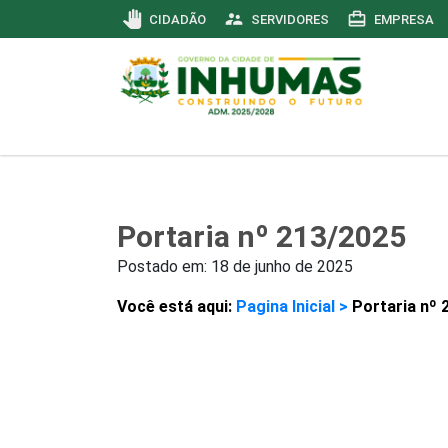
pan_tool
supervisor_account
card_travel
CIDADÃO
SERVIDORES
EMPRESA
Portaria nº 213/2025
Postado em:
18 de junho de 2025
Você está aqui:
Pagina Inicial >
Portaria nº 