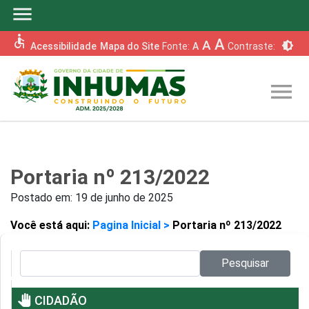
menu
accessible
A
A
brightness_6
Acessibilidade
Mapa do Site
Fonte:
A
Contraste:
menu
Portaria nº 213/2022
Postado em:
19 de junho de 2025
Você está aqui:
Pagina Inicial >
Portaria nº 213/2022
Pesquisar no site:
Pesquisar
pan_tool
CIDADÃO