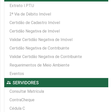
Extrato I.P.T.U
2ª Via de Débito Imóvel
Certidão de Cadastro Imóvel
Certidão Negativa de Imóvel
Validar Certidão Negativa de Imóvel
Certidão Negativa de Contribuinte
Validar Certidão Negativa de Contribuinte
Requerimentos de Meio Ambiente
Eventos
supervisor_account
SERVIDORES
Consultar Matrícula
ContraCheque
Cédula C