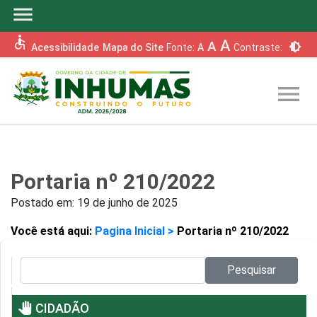
menu
accessible
A
A
brightness_6
Acessibilidade
Mapa do Site
Fonte:
A
Contraste:
menu
Portaria nº 210/2022
Postado em:
19 de junho de 2025
Você está aqui:
Pagina Inicial >
Portaria nº 210/2022
Pesquisar no site:
Pesquisar
pan_tool
CIDADÃO