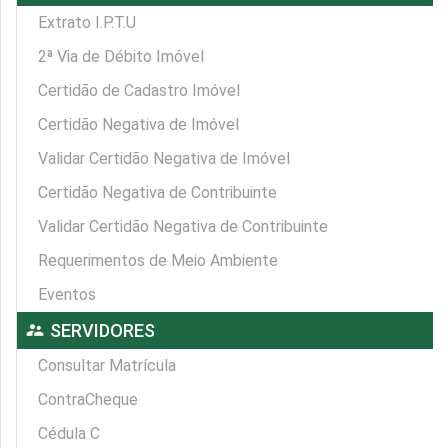
Extrato I.P.T.U
2ª Via de Débito Imóvel
Certidão de Cadastro Imóvel
Certidão Negativa de Imóvel
Validar Certidão Negativa de Imóvel
Certidão Negativa de Contribuinte
Validar Certidão Negativa de Contribuinte
Requerimentos de Meio Ambiente
Eventos
supervisor_account
SERVIDORES
Consultar Matrícula
ContraCheque
Cédula C