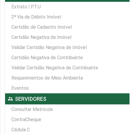
Extrato I.P.T.U
2ª Via de Débito Imóvel
Certidão de Cadastro Imóvel
Certidão Negativa de Imóvel
Validar Certidão Negativa de Imóvel
Certidão Negativa de Contribuinte
Validar Certidão Negativa de Contribuinte
Requerimentos de Meio Ambiente
Eventos
supervisor_account
SERVIDORES
Consultar Matrícula
ContraCheque
Cédula C