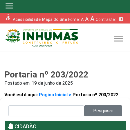
menu
accessible
A
A
brightness_6
Acessibilidade
Mapa do Site
Fonte:
A
Contraste:
menu
Portaria nº 203/2022
Postado em:
19 de junho de 2025
Você está aqui:
Pagina Inicial >
Portaria nº 203/2022
Pesquisar no site:
Pesquisar
pan_tool
CIDADÃO