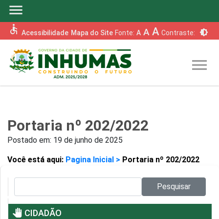
menu
accessible
A
A
brightness_6
Acessibilidade
Mapa do Site
Fonte:
A
Contraste:
menu
Portaria nº 202/2022
Postado em:
19 de junho de 2025
Você está aqui:
Pagina Inicial >
Portaria nº 202/2022
Pesquisar no site:
Pesquisar
pan_tool
CIDADÃO