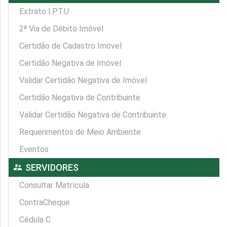
Extrato I.P.T.U
2ª Via de Débito Imóvel
Certidão de Cadastro Imóvel
Certidão Negativa de Imóvel
Validar Certidão Negativa de Imóvel
Certidão Negativa de Contribuinte
Validar Certidão Negativa de Contribuinte
Requerimentos de Meio Ambiente
Eventos
supervisor_account
SERVIDORES
Consultar Matrícula
ContraCheque
Cédula C