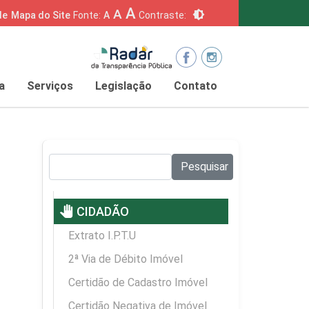
A
A
brightness_6
de
Mapa do Site
Fonte:
A
Contraste:
a
Serviços
Legislação
Contato
Pesquisar no site:
Pesquisar
pan_tool
CIDADÃO
Extrato I.P.T.U
2ª Via de Débito Imóvel
Certidão de Cadastro Imóvel
Certidão Negativa de Imóvel