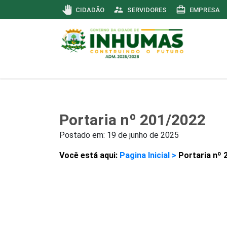
pan_tool
supervisor_account
card_travel
CIDADÃO
SERVIDORES
EMPRESA
Portaria nº 201/2022
Postado em:
19 de junho de 2025
Você está aqui:
Pagina Inicial >
Portaria nº 