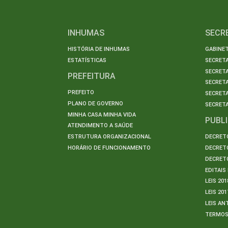
INHUMAS
SECR
HISTÓRIA DE INHUMAS
GABINET
ESTATÍSTICAS
SECRET
SECRETA
PREFEITURA
SECRETA
PREFEITO
SECRET
PLANO DE GOVERNO
SECRETA
MINHA CASA MINHA VIDA
PUBL
ATENDIMENTO A SAÚDE
ESTRUTURA ORGANIZACIONAL
DECRETO
HORÁRIO DE FUNCIONAMENTO
DECRETO
DECRETO
EDITAI
LEIS 201
LEIS 201
LEIS AN
TERMO