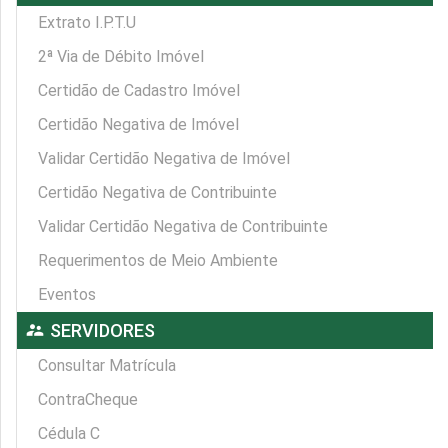
Extrato I.P.T.U
2ª Via de Débito Imóvel
Certidão de Cadastro Imóvel
Certidão Negativa de Imóvel
Validar Certidão Negativa de Imóvel
Certidão Negativa de Contribuinte
Validar Certidão Negativa de Contribuinte
Requerimentos de Meio Ambiente
Eventos
supervisor_account
SERVIDORES
Consultar Matrícula
ContraCheque
Cédula C