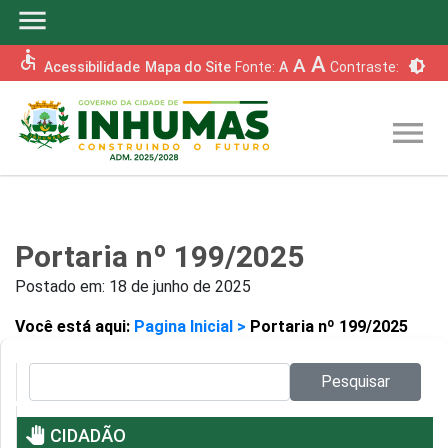
menu
accessible
A
A
brightness_6
Acessibilidade
Mapa do Site
Fonte:
A
Contraste:
menu
Portaria nº 199/2025
Postado em:
18 de junho de 2025
Você está aqui:
Pagina Inicial >
Portaria nº 199/2025
Pesquisar no site:
Pesquisar
pan_tool
CIDADÃO