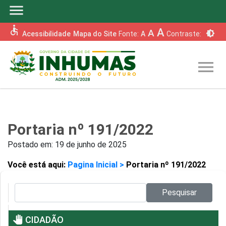
menu
accessible
A
A
brightness_6
Acessibilidade
Mapa do Site
Fonte:
A
Contraste:
menu
Portaria nº 191/2022
Postado em:
19 de junho de 2025
Você está aqui:
Pagina Inicial >
Portaria nº 191/2022
Pesquisar no site:
Pesquisar
pan_tool
CIDADÃO