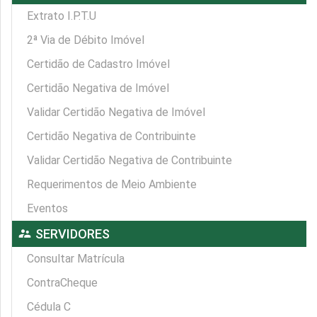
Extrato I.P.T.U
2ª Via de Débito Imóvel
Certidão de Cadastro Imóvel
Certidão Negativa de Imóvel
Validar Certidão Negativa de Imóvel
Certidão Negativa de Contribuinte
Validar Certidão Negativa de Contribuinte
Requerimentos de Meio Ambiente
Eventos
supervisor_account
SERVIDORES
Consultar Matrícula
ContraCheque
Cédula C