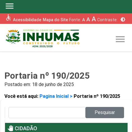
menu
accessible
A
A
brightness_6
Acessibilidade
Mapa do Site
Fonte:
A
Contraste:
menu
Portaria nº 190/2025
Postado em:
18 de junho de 2025
Você está aqui:
Pagina Inicial >
Portaria nº 190/2025
Pesquisar no site:
Pesquisar
pan_tool
CIDADÃO