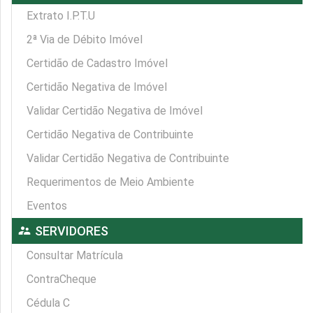
Extrato I.P.T.U
2ª Via de Débito Imóvel
Certidão de Cadastro Imóvel
Certidão Negativa de Imóvel
Validar Certidão Negativa de Imóvel
Certidão Negativa de Contribuinte
Validar Certidão Negativa de Contribuinte
Requerimentos de Meio Ambiente
Eventos
supervisor_account
SERVIDORES
Consultar Matrícula
ContraCheque
Cédula C