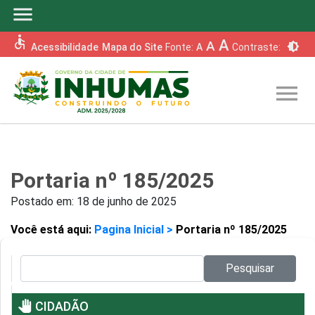
menu
accessible
A
A
brightness_6
Acessibilidade
Mapa do Site
Fonte:
A
Contraste:
menu
Portaria nº 185/2025
Postado em:
18 de junho de 2025
Você está aqui:
Pagina Inicial >
Portaria nº 185/2025
Pesquisar no site:
Pesquisar
pan_tool
CIDADÃO