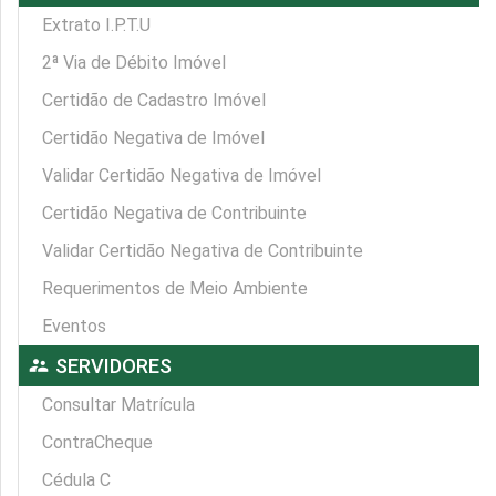
Extrato I.P.T.U
2ª Via de Débito Imóvel
Certidão de Cadastro Imóvel
Certidão Negativa de Imóvel
Validar Certidão Negativa de Imóvel
Certidão Negativa de Contribuinte
Validar Certidão Negativa de Contribuinte
Requerimentos de Meio Ambiente
Eventos
supervisor_account
SERVIDORES
Consultar Matrícula
ContraCheque
Cédula C