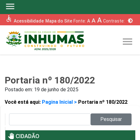
menu
accessible
A
A
brightness_6
Acessibilidade
Mapa do Site
Fonte:
A
Contraste:
menu
Portaria nº 180/2022
Postado em:
19 de junho de 2025
Você está aqui:
Pagina Inicial >
Portaria nº 180/2022
Pesquisar no site:
Pesquisar
pan_tool
CIDADÃO