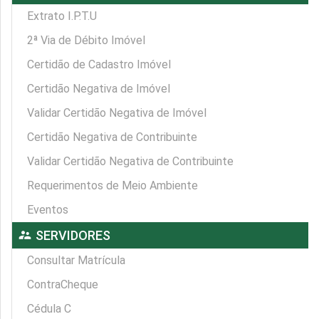
Extrato I.P.T.U
2ª Via de Débito Imóvel
Certidão de Cadastro Imóvel
Certidão Negativa de Imóvel
Validar Certidão Negativa de Imóvel
Certidão Negativa de Contribuinte
Validar Certidão Negativa de Contribuinte
Requerimentos de Meio Ambiente
Eventos
supervisor_account
SERVIDORES
Consultar Matrícula
ContraCheque
Cédula C