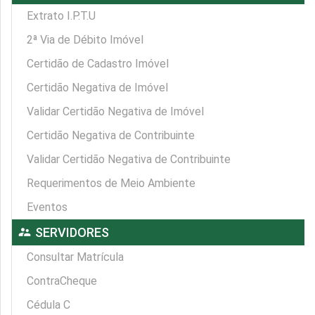
Extrato I.P.T.U
2ª Via de Débito Imóvel
Certidão de Cadastro Imóvel
Certidão Negativa de Imóvel
Validar Certidão Negativa de Imóvel
Certidão Negativa de Contribuinte
Validar Certidão Negativa de Contribuinte
Requerimentos de Meio Ambiente
Eventos
supervisor_account
SERVIDORES
Consultar Matrícula
ContraCheque
Cédula C