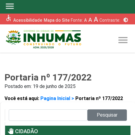
menu
accessible
A
A
brightness_6
Acessibilidade
Mapa do Site
Fonte:
A
Contraste:
menu
Portaria nº 177/2022
Postado em:
19 de junho de 2025
Você está aqui:
Pagina Inicial >
Portaria nº 177/2022
Pesquisar no site:
Pesquisar
pan_tool
CIDADÃO