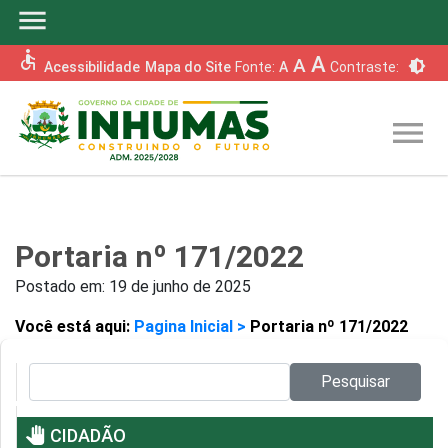
menu
accessible
A
A
brightness_6
Acessibilidade
Mapa do Site
Fonte:
A
Contraste:
menu
Portaria nº 171/2022
Postado em:
19 de junho de 2025
Você está aqui:
Pagina Inicial >
Portaria nº 171/2022
Pesquisar no site:
Pesquisar
pan_tool
CIDADÃO