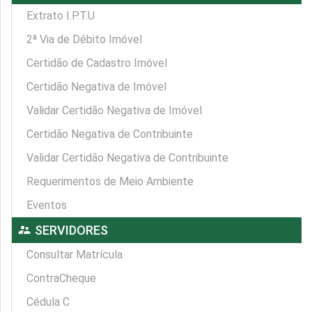
Extrato I.P.T.U
2ª Via de Débito Imóvel
Certidão de Cadastro Imóvel
Certidão Negativa de Imóvel
Validar Certidão Negativa de Imóvel
Certidão Negativa de Contribuinte
Validar Certidão Negativa de Contribuinte
Requerimentos de Meio Ambiente
Eventos
supervisor_account
SERVIDORES
Consultar Matrícula
ContraCheque
Cédula C