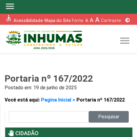
menu
accessible
A
A
brightness_6
Acessibilidade
Mapa do Site
Fonte:
A
Contraste:
menu
Portaria nº 167/2022
Postado em:
19 de junho de 2025
Você está aqui:
Pagina Inicial >
Portaria nº 167/2022
Pesquisar no site:
Pesquisar
pan_tool
CIDADÃO