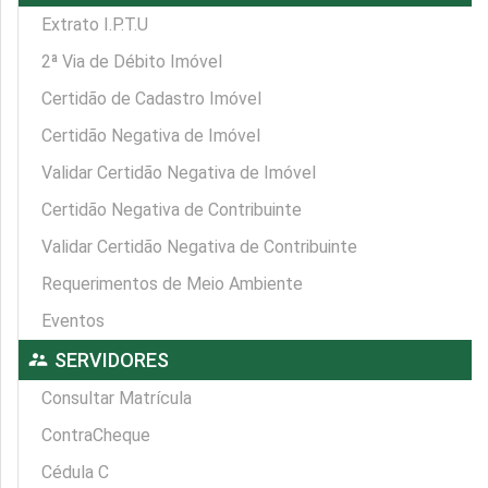
Extrato I.P.T.U
2ª Via de Débito Imóvel
Certidão de Cadastro Imóvel
Certidão Negativa de Imóvel
Validar Certidão Negativa de Imóvel
Certidão Negativa de Contribuinte
Validar Certidão Negativa de Contribuinte
Requerimentos de Meio Ambiente
Eventos
supervisor_account
SERVIDORES
Consultar Matrícula
ContraCheque
Cédula C