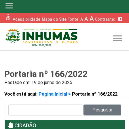
menu
accessible
A
A
brightness_6
Acessibilidade
Mapa do Site
Fonte:
A
Contraste:
menu
Portaria nº 166/2022
Postado em:
19 de junho de 2025
Você está aqui:
Pagina Inicial >
Portaria nº 166/2022
Pesquisar no site:
Pesquisar
pan_tool
CIDADÃO