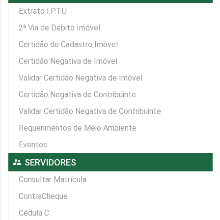
Extrato I.P.T.U
2ª Via de Débito Imóvel
Certidão de Cadastro Imóvel
Certidão Negativa de Imóvel
Validar Certidão Negativa de Imóvel
Certidão Negativa de Contribuinte
Validar Certidão Negativa de Contribuinte
Requerimentos de Meio Ambiente
Eventos
supervisor_account
SERVIDORES
Consultar Matrícula
ContraCheque
Cédula C