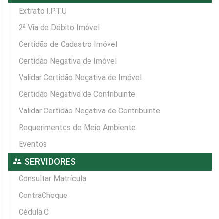
Extrato I.P.T.U
2ª Via de Débito Imóvel
Certidão de Cadastro Imóvel
Certidão Negativa de Imóvel
Validar Certidão Negativa de Imóvel
Certidão Negativa de Contribuinte
Validar Certidão Negativa de Contribuinte
Requerimentos de Meio Ambiente
Eventos
supervisor_account
SERVIDORES
Consultar Matrícula
ContraCheque
Cédula C