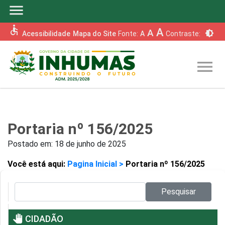
menu
accessible
A
A
brightness_6
Acessibilidade
Mapa do Site
Fonte:
A
Contraste:
menu
Portaria nº 156/2025
Postado em:
18 de junho de 2025
Você está aqui:
Pagina Inicial >
Portaria nº 156/2025
Pesquisar no site:
Pesquisar
pan_tool
CIDADÃO