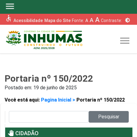
menu
accessible
A
A
brightness_6
Acessibilidade
Mapa do Site
Fonte:
A
Contraste:
menu
Portaria nº 150/2022
Postado em:
19 de junho de 2025
Você está aqui:
Pagina Inicial >
Portaria nº 150/2022
Pesquisar no site:
Pesquisar
pan_tool
CIDADÃO