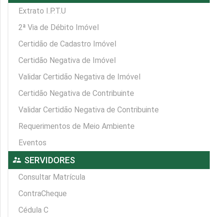
Extrato I.P.T.U
2ª Via de Débito Imóvel
Certidão de Cadastro Imóvel
Certidão Negativa de Imóvel
Validar Certidão Negativa de Imóvel
Certidão Negativa de Contribuinte
Validar Certidão Negativa de Contribuinte
Requerimentos de Meio Ambiente
Eventos
supervisor_account
SERVIDORES
Consultar Matrícula
ContraCheque
Cédula C