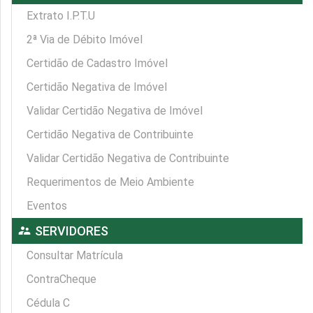
Extrato I.P.T.U
2ª Via de Débito Imóvel
Certidão de Cadastro Imóvel
Certidão Negativa de Imóvel
Validar Certidão Negativa de Imóvel
Certidão Negativa de Contribuinte
Validar Certidão Negativa de Contribuinte
Requerimentos de Meio Ambiente
Eventos
supervisor_account
SERVIDORES
Consultar Matrícula
ContraCheque
Cédula C