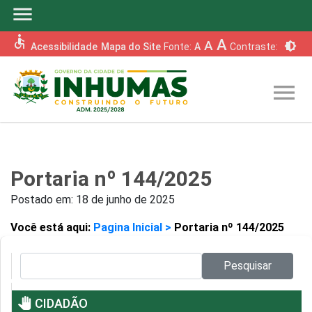
menu
accessible
A
A
brightness_6
Acessibilidade
Mapa do Site
Fonte:
A
Contraste:
menu
Portaria nº 144/2025
Postado em:
18 de junho de 2025
Você está aqui:
Pagina Inicial >
Portaria nº 144/2025
Pesquisar no site:
Pesquisar
pan_tool
CIDADÃO