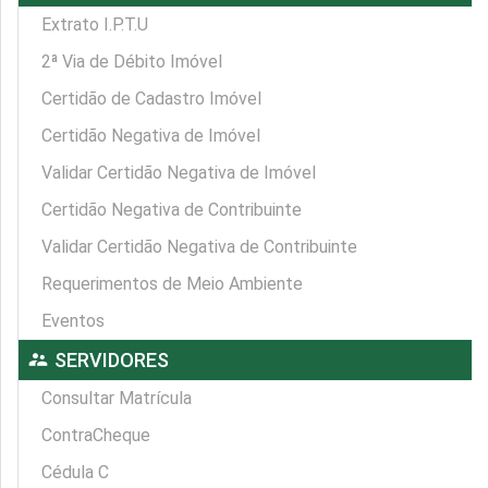
Extrato I.P.T.U
2ª Via de Débito Imóvel
Certidão de Cadastro Imóvel
Certidão Negativa de Imóvel
Validar Certidão Negativa de Imóvel
Certidão Negativa de Contribuinte
Validar Certidão Negativa de Contribuinte
Requerimentos de Meio Ambiente
Eventos
supervisor_account
SERVIDORES
Consultar Matrícula
ContraCheque
Cédula C