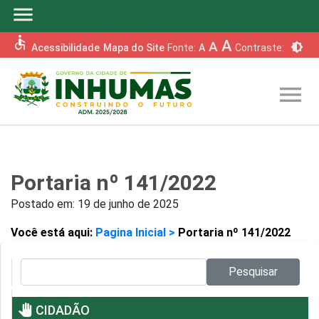
menu
accessible
A
A
brightness_6
Acessibilidade
Mapa do Site
Fonte:
A
Contraste:
menu
Portaria nº 141/2022
Postado em:
19 de junho de 2025
Você está aqui:
Pagina Inicial >
Portaria nº 141/2022
Pesquisar no site:
Pesquisar
pan_tool
CIDADÃO