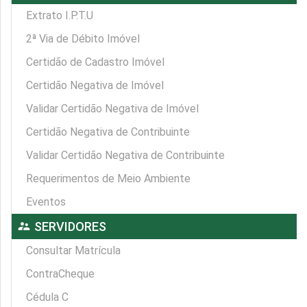
Extrato I.P.T.U
2ª Via de Débito Imóvel
Certidão de Cadastro Imóvel
Certidão Negativa de Imóvel
Validar Certidão Negativa de Imóvel
Certidão Negativa de Contribuinte
Validar Certidão Negativa de Contribuinte
Requerimentos de Meio Ambiente
Eventos
supervisor_account
SERVIDORES
Consultar Matrícula
ContraCheque
Cédula C