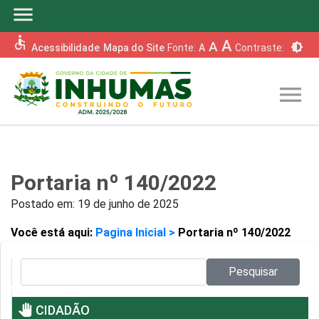
menu
accessible
A
A
brightness_6
Acessibilidade
Mapa do Site
Fonte:
A
Contraste:
menu
Portaria nº 140/2022
Postado em:
19 de junho de 2025
Você está aqui:
Pagina Inicial >
Portaria nº 140/2022
Pesquisar no site:
Pesquisar
pan_tool
CIDADÃO